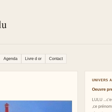
lu
Agenda
Livre d or
Contact
UNIVERS A
Oeuvre pre
LULU ...c'e
,ce prénom