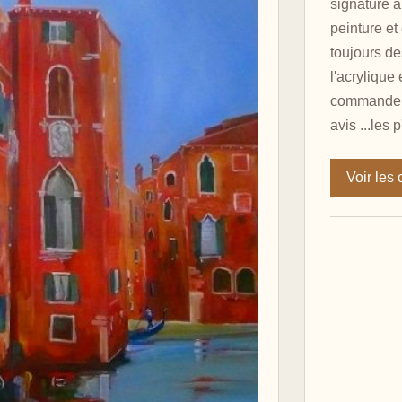
signature a
peinture et 
toujours des
l'acrylique 
commande .
avis ...les p
Voir les